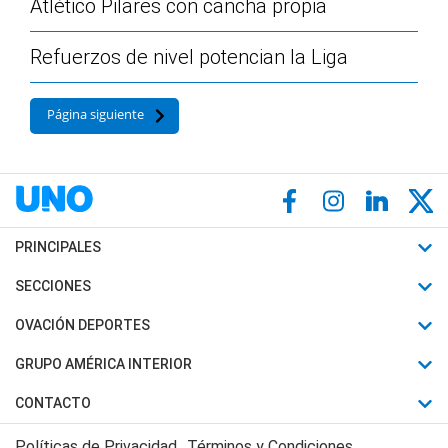
Atlético Pilares con cancha propia
Refuerzos de nivel potencian la Liga
Página siguiente
PRINCIPALES
Últimas Noticias
SECCIONES
Política
Horóscopo
OVACIÓN DEPORTES
Sociedad
Motores
Fútbol
GRUPO AMÉRICA INTERIOR
Policiales
Recetas
Mundial
Canal 7 en Vivo
CONTACTO
Judiciales
Trucos caseros
Automovilismo
Radio Nihuil
Acerca de Nosotros
Economia
Políticas de Privacidad
Términos y Condiciones