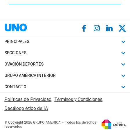
PRINCIPALES
Últimas Noticias
SECCIONES
Política
Horóscopo
OVACIÓN DEPORTES
Sociedad
Motores
Fútbol
GRUPO AMÉRICA INTERIOR
Policiales
Recetas
Mundial
Canal 7 en Vivo
CONTACTO
Judiciales
Trucos caseros
Automovilismo
Radio Nihuil
Acerca de Nosotros
Economia
Políticas de Privacidad
Términos y Condiciones
Series y Películas
Rugby
FM UNA
Contactanos
Decálogo ético de IA
Edictos y Solicitadas
Tenis
Radio Brava
Newsletter
Básquet
© Copyright 2026 GRUPO AMERICA – Todos los derechos
San Juan 8
reservados