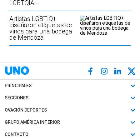
LGBTQIA+
Artistas LGBTIQ+
diseñaron etiquetas de
vinos para una bodega
de Mendoza
PRINCIPALES
Últimas Noticias
SECCIONES
Política
Horóscopo
OVACIÓN DEPORTES
Sociedad
Motores
Fútbol
GRUPO AMÉRICA INTERIOR
Policiales
Recetas
Mundial
Canal 7 en Vivo
CONTACTO
Judiciales
Trucos caseros