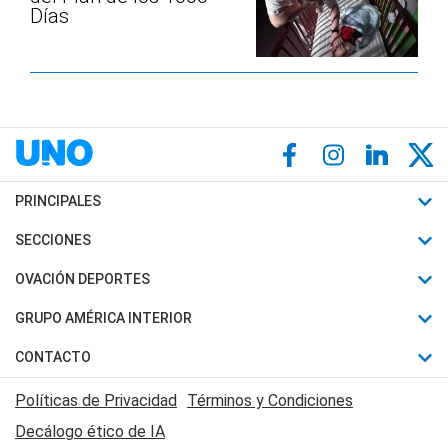
Días
PRINCIPALES
Últimas Noticias
SECCIONES
Política
Horóscopo
OVACIÓN DEPORTES
Sociedad
Motores
Fútbol
GRUPO AMÉRICA INTERIOR
Policiales
Recetas
Mundial
Canal 7 en Vivo
CONTACTO
Judiciales
Trucos caseros
Automovilismo
Radio Nihuil
Acerca de Nosotros
Economia
Políticas de Privacidad
Términos y Condiciones
Series y Películas
Rugby
FM UNA
Contactanos
Decálogo ético de IA
Edictos y Solicitadas
Tenis