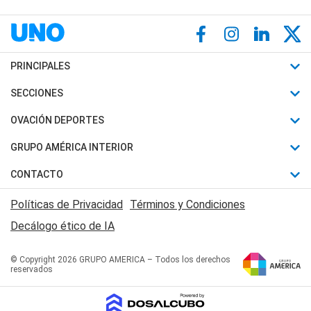
PRINCIPALES
Últimas Noticias
SECCIONES
Política
Horóscopo
OVACIÓN DEPORTES
Sociedad
Motores
Fútbol
GRUPO AMÉRICA INTERIOR
Policiales
Recetas
Mundial
Canal 7 en Vivo
CONTACTO
Judiciales
Trucos caseros
Automovilismo
Radio Nihuil
Acerca de Nosotros
Economia
Políticas de Privacidad
Términos y Condiciones
Series y Películas
Rugby
FM UNA
Contactanos
Decálogo ético de IA
Edictos y Solicitadas
Tenis
Radio Brava
Newsletter
Básquet
© Copyright 2026 GRUPO AMERICA – Todos los derechos
San Juan 8
reservados
Boxeo
Fuera de Juego