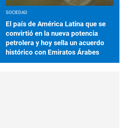
SOCIEDAD
El país de América Latina que se
convirtió en la nueva potencia
petrolera y hoy sella un acuerdo
histórico con Emiratos Árabes