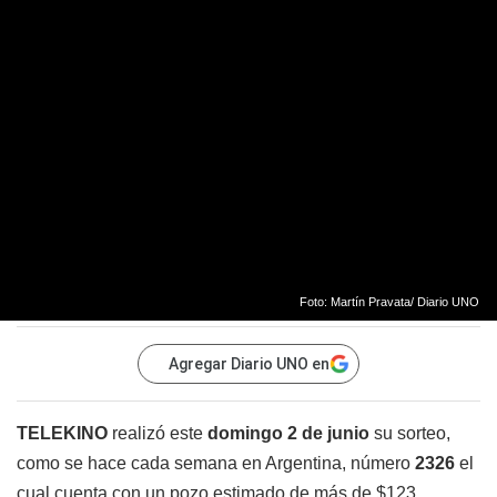
Foto: Martín Pravata/ Diario UNO
Agregar Diario UNO en
TELEKINO
realizó este
domingo 2 de junio
su sorteo,
como se hace cada semana en Argentina, número
2326
el
cual cuenta con un pozo estimado de más de $123