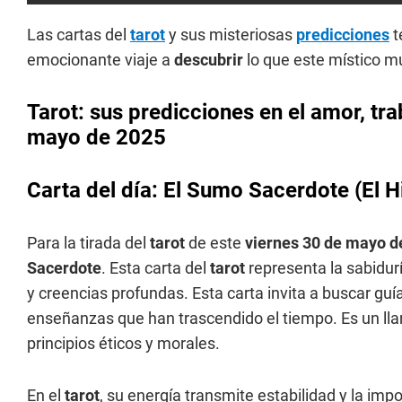
Las cartas del
tarot
y sus misteriosas
predicciones
t
emocionante viaje a
descubrir
lo que este místico mu
Tarot: sus predicciones en el amor, tra
mayo de 2025
Carta del día: El Sumo Sacerdote (El H
Para la tirada del
tarot
de este
viernes 30 de mayo d
Sacerdote
. Esta carta del
tarot
representa la sabidurí
y creencias profundas. Esta carta invita a buscar guía
enseñanzas que han trascendido el tiempo. Es un lla
principios éticos y morales.
En el
tarot
, su energía transmite estabilidad y la imp