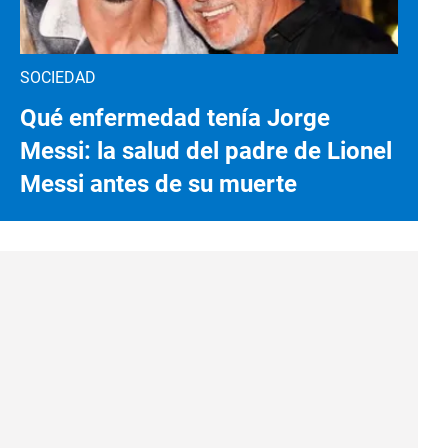
SOCIEDAD
Qué enfermedad tenía Jorge
Messi: la salud del padre de Lionel
Messi antes de su muerte