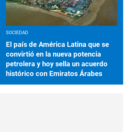
SOCIEDAD
El país de América Latina que se
convirtió en la nueva potencia
petrolera y hoy sella un acuerdo
histórico con Emiratos Árabes