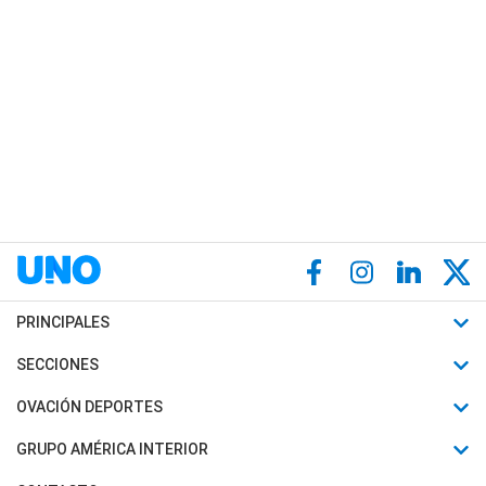
PRINCIPALES
Últimas Noticias
SECCIONES
Política
Horóscopo
OVACIÓN DEPORTES
Sociedad
Motores
Fútbol
GRUPO AMÉRICA INTERIOR
Policiales
Recetas
Mundial