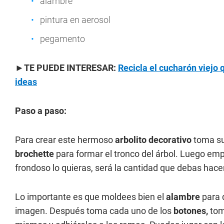
alambre
pintura en aerosol
pegamento
►TE PUEDE INTERESAR:
Recicla el cucharón viejo 
ideas
Paso a paso:
Para crear este hermoso
arbolito decorativo
toma su
brochette
para formar el tronco del árbol. Luego em
frondoso lo quieras, será la cantidad que debas hacer
Lo importante es que moldees bien el
alambre
para 
imagen. Después toma cada uno de los
botones,
toma