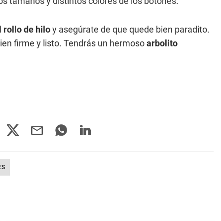
os tamaños y distintos colores de los botones.
l
rollo de hilo
y asegúrate de que quede bien paradito.
en firme y listo. Tendrás un hermoso
arbolito
ES