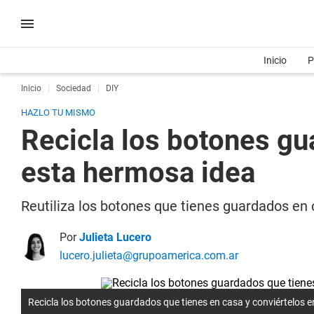
Inicio
P
Inicio
Sociedad
DIY
HAZLO TU MISMO
Recicla los botones gu
esta hermosa idea
Reutiliza los botones que tienes guardados en 
Por
Julieta Lucero
lucero.julieta@grupoamerica.com.ar
Recicla los botones guardados que tienes en casa y conviértelos 