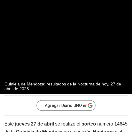
Quiniela de Mendoza: resultados de la Nocturna de hoy, 27 de
abril de 2023
Agregar Diario UNO en
Este
jueves 27 de abril
se realizó el
sorteo
número 14645
de la
Quiniela de Mendoza
en su edición
Nocturna
y el