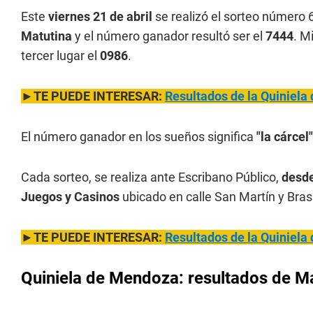
Este
viernes 21 de abril
se realizó el sorteo número 
Matutina
y el número ganador resultó ser el
7444
. M
tercer lugar el
0986
.
►TE PUEDE INTERESAR:
Resultados de la Quiniela 
El número ganador en los sueños significa
"la cárcel"
Cada sorteo, se realiza ante Escribano Público,
desde
Juegos y Casinos
ubicado en calle San Martín y Bras
►TE PUEDE INTERESAR:
Resultados de la Quiniela 
Quiniela de Mendoza: resultados de Mat