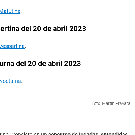
 Matutina
.
rtina del 20 de abril 2023
 Vespertina
.
rna del 20 de abril 2023
 Nocturna
.
Foto: Martín Pravata
tina. Consiste en un
concurso de jugadas, entendidas