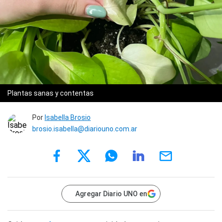
Plantas sanas y contentas
Por
Isabella Brosio
brosio.isabella@diariouno.com.ar
Agregar Diario UNO en