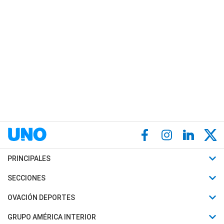
PRINCIPALES
Últimas Noticias
SECCIONES
Política
Horóscopo
OVACIÓN DEPORTES
Sociedad
Motores
Fútbol
GRUPO AMÉRICA INTERIOR