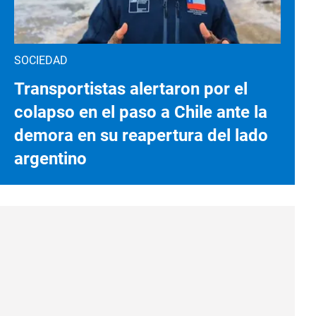
SOCIEDAD
Transportistas alertaron por el
colapso en el paso a Chile ante la
demora en su reapertura del lado
argentino