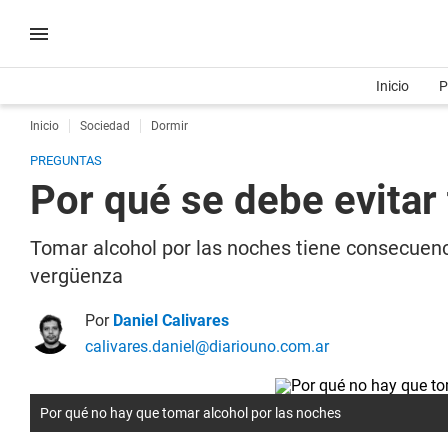
Inicio
P
Inicio
Sociedad
Dormir
PREGUNTAS
Por qué se debe evitar
Tomar alcohol por las noches tiene consecuen
vergüenza
Por
Daniel Calivares
calivares.daniel@diariouno.com.ar
Por qué no hay que tomar alcohol por las noches