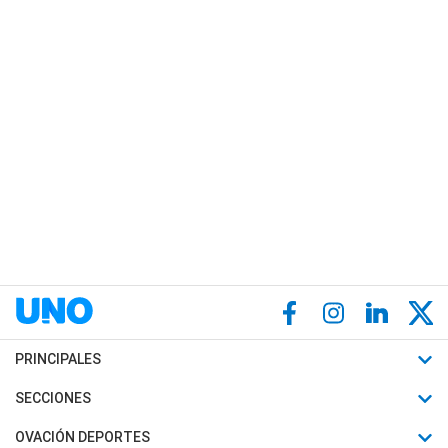
PRINCIPALES
Últimas Noticias
SECCIONES
Política
Horóscopo
OVACIÓN DEPORTES