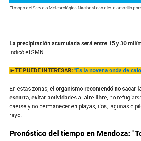
El mapa del Servicio Meteorológico Nacional con alerta amarilla p
La precipitación acumulada será entre 15 y 30 milí
indicó el SMN.
►TE PUEDE INTERESAR:
"Es la novena onda de calo
En estas zonas,
el organismo recomendó no sacar la 
escurra, evitar actividades al aire libre
, no refugiar
caerse y no permanecer en playas, ríos, lagunas o pi
rayo.
Pronóstico del tiempo en Mendoza: "T