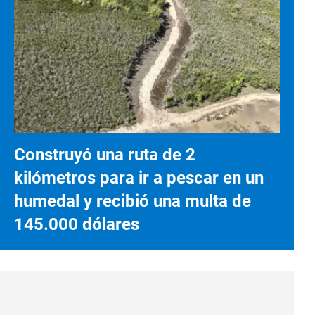
Construyó una ruta de 2
kilómetros para ir a pescar en un
humedal y recibió una multa de
145.000 dólares