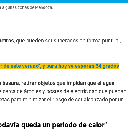
ara algunas zonas de Mendoza.
metros
, que pueden ser superados en forma puntual,
r de este verano", y para hoy se esperan 34 grados
basura, retirar objetos que impidan que el agua
se cerca de árboles y postes de electricidad que puedan
letas para minimizar el riesgo de ser alcanzado por un
odavía queda un periodo de calor"