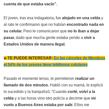
cuenta de que estaba vacío”.
El joven, tras esa indagatoria, fue
alojado en una celda
y
al rato le confirmaron que no habían
encontrado nada en
su celular.
Pero le comunicaron que
no lo iban a dejar
pasar,
dado que mucha gente estaba yendo a
vivir a
Estados Unidos de manera ilegal.
►TE PUEDE INTERESAR:
En las cárceles de Mendoza
el 54% de los presos tiene teléfonos celulares
Pasado el momento tenso, le permitieron
realizar un
llamado de dos minutos.
Habló con su mamá, le explicó
lo sucedido y la tranquilizó. “Cuando
corté, volví a la
celda
y a las horas vino otro policía a decirme que
mi
vuelo a Buenos Aires estaba por salir.
Ellos me