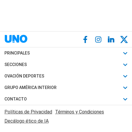
PRINCIPALES
Últimas Noticias
SECCIONES
Política
Horóscopo
OVACIÓN DEPORTES
Sociedad
Motores
Fútbol
GRUPO AMÉRICA INTERIOR
Policiales
Recetas
Mundial
Canal 7 en Vivo
CONTACTO
Judiciales
Trucos caseros
Automovilismo
Radio Nihuil
Acerca de Nosotros
Economia
Políticas de Privacidad
Términos y Condiciones
Series y Películas
Rugby
FM UNA
Contactanos
Decálogo ético de IA
Edictos y Solicitadas
Tenis
Radio Brava
Newsletter