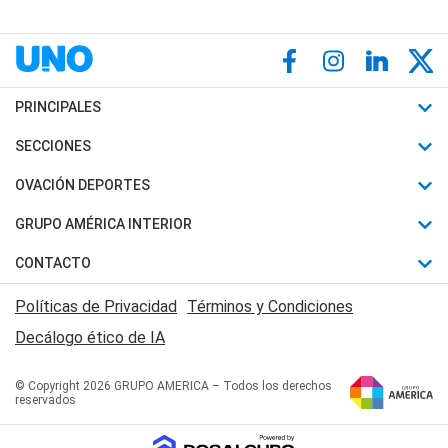
PRINCIPALES
Últimas Noticias
SECCIONES
Política
Horóscopo
OVACIÓN DEPORTES
Sociedad
Motores
Fútbol
GRUPO AMÉRICA INTERIOR
Policiales
Recetas
Mundial
Canal 7 en Vivo
CONTACTO
Judiciales
Trucos caseros
Automovilismo
Radio Nihuil
Acerca de Nosotros
Economia
Políticas de Privacidad
Términos y Condiciones
Series y Películas
Rugby
FM UNA
Contactanos
Decálogo ético de IA
Edictos y Solicitadas
Tenis
Radio Brava
Newsletter
Básquet
© Copyright 2026 GRUPO AMERICA – Todos los derechos
San Juan 8
reservados
Boxeo
Fuera de Juego