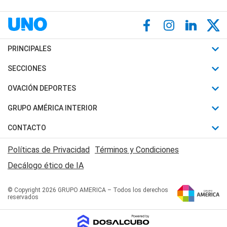
PRINCIPALES
Últimas Noticias
SECCIONES
Política
Horóscopo
OVACIÓN DEPORTES
Sociedad
Motores
Fútbol
GRUPO AMÉRICA INTERIOR
Policiales
Recetas
Mundial
Canal 7 en Vivo
CONTACTO
Judiciales
Trucos caseros
Automovilismo
Radio Nihuil
Acerca de Nosotros
Economia
Políticas de Privacidad
Términos y Condiciones
Series y Películas
Rugby
FM UNA
Contactanos
Decálogo ético de IA
Edictos y Solicitadas
Tenis
Radio Brava
Newsletter
Básquet
© Copyright 2026 GRUPO AMERICA – Todos los derechos
San Juan 8
reservados
Boxeo
Fuera de Juego