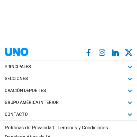
PRINCIPALES
Últimas Noticias
SECCIONES
Política
Horóscopo
OVACIÓN DEPORTES
Sociedad
Motores
Fútbol
GRUPO AMÉRICA INTERIOR
Policiales
Recetas
Mundial
Canal 7 en Vivo
CONTACTO
Judiciales
Trucos caseros
Automovilismo
Radio Nihuil
Acerca de Nosotros
Economia
Políticas de Privacidad
Términos y Condiciones
Series y Películas
Rugby
FM UNA
Contactanos