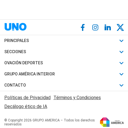
PRINCIPALES
Últimas Noticias
SECCIONES
Política
Horóscopo
OVACIÓN DEPORTES
Sociedad
Motores
Fútbol
GRUPO AMÉRICA INTERIOR
Policiales
Recetas
Mundial
Canal 7 en Vivo
CONTACTO
Judiciales
Trucos caseros
Automovilismo
Radio Nihuil
Acerca de Nosotros
Economia
Políticas de Privacidad
Términos y Condiciones
Series y Películas
Rugby
FM UNA
Contactanos
Decálogo ético de IA
Edictos y Solicitadas
Tenis
Radio Brava
Newsletter
Básquet
© Copyright 2026 GRUPO AMERICA – Todos los derechos
San Juan 8
reservados