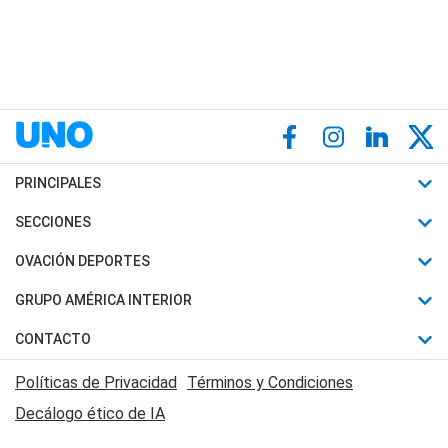
PRINCIPALES
Últimas Noticias
SECCIONES
Política
Horóscopo
OVACIÓN DEPORTES
Sociedad
Motores
Fútbol
GRUPO AMÉRICA INTERIOR
Policiales
Recetas
Mundial
Canal 7 en Vivo
CONTACTO
Judiciales
Trucos caseros
Automovilismo
Radio Nihuil
Acerca de Nosotros
Economia
Políticas de Privacidad
Términos y Condiciones
Series y Películas
Rugby
FM UNA
Contactanos
Decálogo ético de IA
Edictos y Solicitadas
Tenis
Radio Brava
Newsletter