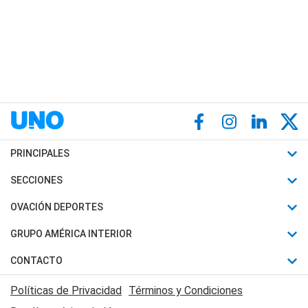
PRINCIPALES
Últimas Noticias
SECCIONES
Política
Horóscopo
OVACIÓN DEPORTES
Sociedad
Motores
Fútbol
GRUPO AMÉRICA INTERIOR
Policiales
Recetas
Mundial
Canal 7 en Vivo
CONTACTO
Judiciales
Trucos caseros
Automovilismo
Radio Nihuil
Acerca de Nosotros
Economia
Políticas de Privacidad
Términos y Condiciones
Series y Películas
Rugby
FM UNA