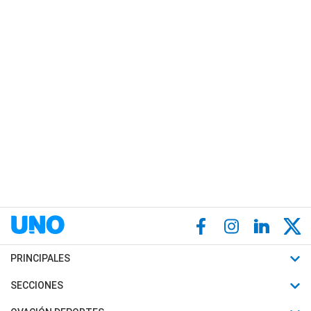
PRINCIPALES
Últimas Noticias
SECCIONES
Política