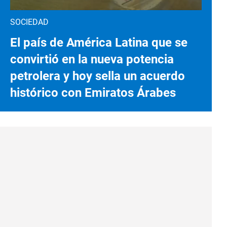
SOCIEDAD
El país de América Latina que se
convirtió en la nueva potencia
petrolera y hoy sella un acuerdo
histórico con Emiratos Árabes