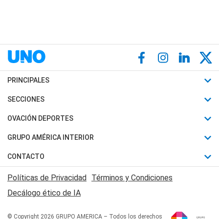
PRINCIPALES
Últimas Noticias
SECCIONES
Política
Horóscopo
OVACIÓN DEPORTES
Sociedad
Motores
Fútbol
GRUPO AMÉRICA INTERIOR
Policiales
Recetas
Mundial
Canal 7 en Vivo
CONTACTO
Judiciales
Trucos caseros
Automovilismo
Radio Nihuil
Acerca de Nosotros
Economia
Políticas de Privacidad
Términos y Condiciones
Series y Películas
Rugby
FM UNA
Contactanos
Decálogo ético de IA
Edictos y Solicitadas
Tenis
Radio Brava
Newsletter
Básquet
© Copyright 2026 GRUPO AMERICA – Todos los derechos
San Juan 8