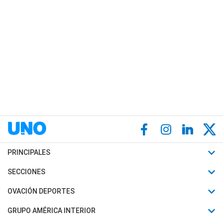
PRINCIPALES
Últimas Noticias
SECCIONES
Política
Horóscopo
OVACIÓN DEPORTES
Sociedad
Motores
Fútbol
GRUPO AMÉRICA INTERIOR
Policiales
Recetas