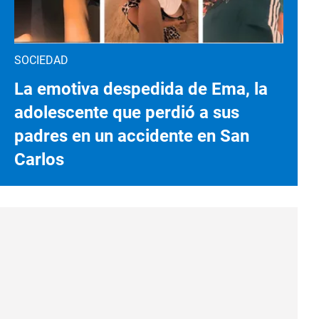
SOCIEDAD
La emotiva despedida de Ema, la
adolescente que perdió a sus
padres en un accidente en San
Carlos