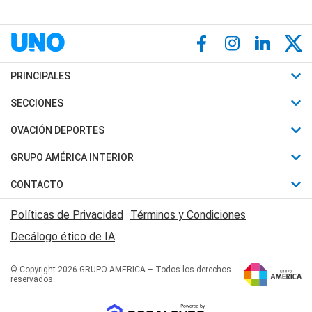
PRINCIPALES
Últimas Noticias
SECCIONES
Política
Horóscopo
OVACIÓN DEPORTES
Sociedad
Motores
Fútbol
GRUPO AMÉRICA INTERIOR
Policiales
Recetas
Mundial
Canal 7 en Vivo
CONTACTO
Judiciales
Trucos caseros
Automovilismo
Radio Nihuil
Acerca de Nosotros
Economia
Políticas de Privacidad
Términos y Condiciones
Series y Películas
Rugby
FM UNA
Contactanos
Decálogo ético de IA
Edictos y Solicitadas
Tenis
Radio Brava
Newsletter
Básquet
© Copyright 2026 GRUPO AMERICA – Todos los derechos
San Juan 8
reservados
Boxeo