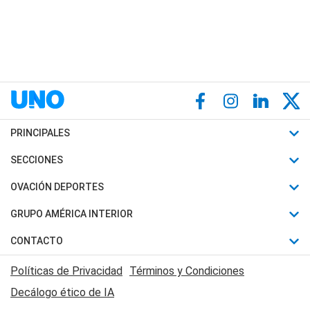
PRINCIPALES
Últimas Noticias
SECCIONES
Política
Horóscopo
OVACIÓN DEPORTES
Sociedad
Motores
Fútbol
GRUPO AMÉRICA INTERIOR
Policiales
Recetas
Mundial
Canal 7 en Vivo
CONTACTO
Judiciales
Trucos caseros
Automovilismo
Radio Nihuil
Acerca de Nosotros
Economia
Políticas de Privacidad
Términos y Condiciones
Series y Películas
Rugby
FM UNA
Contactanos
Decálogo ético de IA
Edictos y Solicitadas
Tenis
Radio Brava