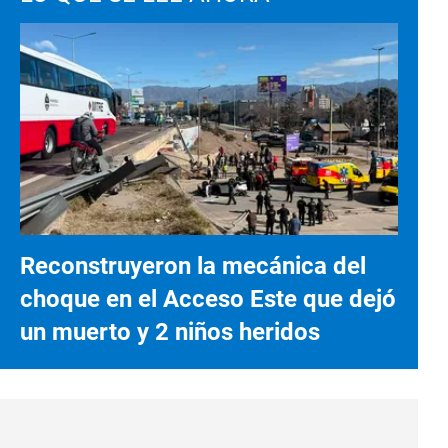
Reconstruyeron la mecánica del
choque en el Acceso Este que dejó
un muerto y 2 niños heridos