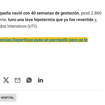
equeña nació con 40 semanas de gestación
, pesó 2.860
erie,
tuvo una leve hipotermia que ya fue revertida
y,
dos Intensivos (UTI).
ncias Deportivas puso un parripollo pero se lo
HOSPITAL