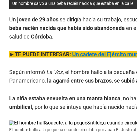
Un hombre salvó a una beba recién nacida que estaba en la calle.
Un
joven de 29 años
se dirigía hacia su trabajo, escu
beba recién nacida que había sido abandonada
en el
salud de
Córdoba
.
►TE PUEDE INTERESAR:
Un cadete del Ejército mu
Según informó
La Voz
, el hombre halló a la pequeña 
Panamericano,
la agarró entre sus brazos, se subió a
La niña estaba envuelta en una manta blanca
, no h
umbilical
, por lo que se intuye que había nacido hac
El hombre halló a la pequeña cuando circulaba por Juan B. Justo al