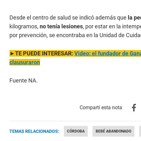
Desde el centro de salud se indicó además que
la p
kilogramos,
no tenía lesiones
, por estar en la intemp
por prevención, se encontraba en la Unidad de Cuida
►TE PUEDE INTERESAR:
Video: el fundador de Gana
clausuraron
Fuente NA.
TEMAS RELACIONADOS:
CÓRDOBA
BEBÉ ABANDONADO