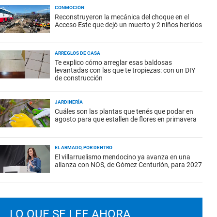
CONMOCIÓN
Reconstruyeron la mecánica del choque en el
Acceso Este que dejó un muerto y 2 niños heridos
ARREGLOS DE CASA
Te explico cómo arreglar esas baldosas
levantadas con las que te tropiezas: con un DIY
de construcción
JARDINERÍA
Cuáles son las plantas que tenés que podar en
agosto para que estallen de flores en primavera
EL ARMADO, POR DENTRO
El villarruelismo mendocino ya avanza en una
alianza con NOS, de Gómez Centurión, para 2027
LO QUE SE LEE AHORA