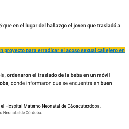
3
que
en el lugar del hallazgo el joven que trasladó a
n proyecto para erradicar el acoso sexual callejero en
le,
ordenaron el traslado de la beba en un móvil
doba
, donde informaron que se encuentra en
buen
rno Neonatal de Córdoba.