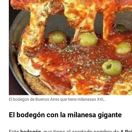
El bodegón de Buenos Aires que tiene milanesas XXL.
El bodegón con la milanesa gigante
Este
bodegón
, que tiene el acertado nombre de
A Ra