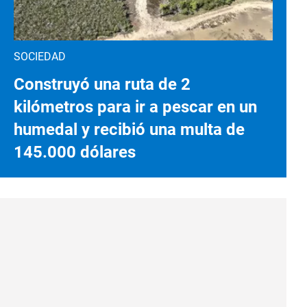
SOCIEDAD
Construyó una ruta de 2
kilómetros para ir a pescar en un
humedal y recibió una multa de
145.000 dólares