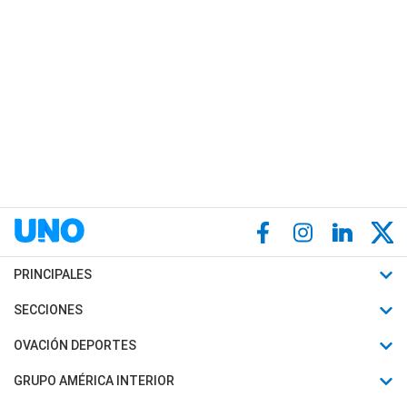
PRINCIPALES
Últimas Noticias
SECCIONES
Política
Horóscopo
OVACIÓN DEPORTES
Sociedad
Motores
Fútbol
GRUPO AMÉRICA INTERIOR
Policiales
Recetas