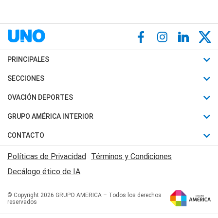
PRINCIPALES
Últimas Noticias
SECCIONES
Política
Horóscopo
OVACIÓN DEPORTES
Sociedad
Motores
Fútbol
GRUPO AMÉRICA INTERIOR
Policiales
Recetas
Mundial
Canal 7 en Vivo
CONTACTO
Judiciales
Trucos caseros
Automovilismo
Radio Nihuil
Acerca de Nosotros
Economia
Políticas de Privacidad
Términos y Condiciones
Series y Películas
Rugby
FM UNA
Contactanos
Decálogo ético de IA
Edictos y Solicitadas
Tenis
Radio Brava
Newsletter
Básquet
© Copyright 2026 GRUPO AMERICA – Todos los derechos
San Juan 8
reservados
Boxeo