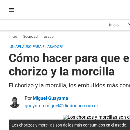
Inicio
P
Inicio
Sociedad
asado
¡UN APLAUSO PARA EL ASADOR!
Cómo hacer para que el
chorizo y la morcilla
El chorizo y la morcilla, los embutidos más c
Por
Miguel Guayama
guayama.miguel@diariouno.com.ar
Los chorizos y morcillas son de los más consumidos en el asado.