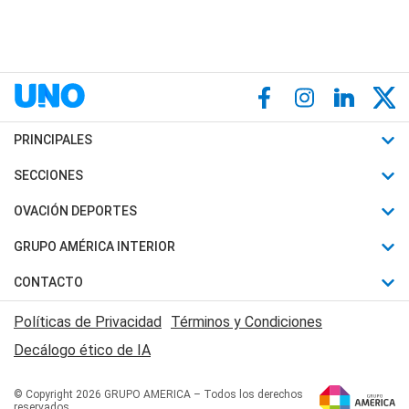
PRINCIPALES
Últimas Noticias
SECCIONES
Política
Horóscopo
OVACIÓN DEPORTES
Sociedad
Motores
Fútbol
GRUPO AMÉRICA INTERIOR
Policiales
Recetas
Mundial
Canal 7 en Vivo
CONTACTO
Judiciales
Trucos caseros
Automovilismo
Radio Nihuil
Acerca de Nosotros
Economia
Políticas de Privacidad
Términos y Condiciones
Series y Películas
Rugby
FM UNA
Contactanos
Decálogo ético de IA
Edictos y Solicitadas
Tenis
Radio Brava
Newsletter
Básquet
© Copyright 2026 GRUPO AMERICA – Todos los derechos
San Juan 8
reservados