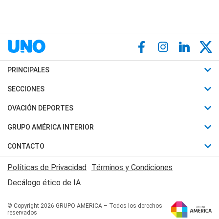
PRINCIPALES
Últimas Noticias
SECCIONES
Política
Horóscopo
OVACIÓN DEPORTES
Sociedad
Motores
Fútbol
GRUPO AMÉRICA INTERIOR
Policiales
Recetas
Mundial
Canal 7 en Vivo
CONTACTO
Judiciales
Trucos caseros
Automovilismo
Radio Nihuil
Acerca de Nosotros
Economia
Políticas de Privacidad
Términos y Condiciones
Series y Películas
Rugby
FM UNA
Contactanos
Decálogo ético de IA
Edictos y Solicitadas
Tenis
Radio Brava
Newsletter
Básquet
© Copyright 2026 GRUPO AMERICA – Todos los derechos
San Juan 8
reservados