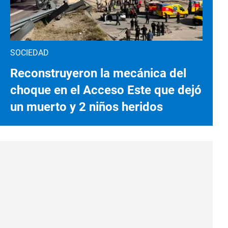
SOCIEDAD
Reconstruyeron la mecánica del
choque en el Acceso Este que dejó
un muerto y 2 niños heridos