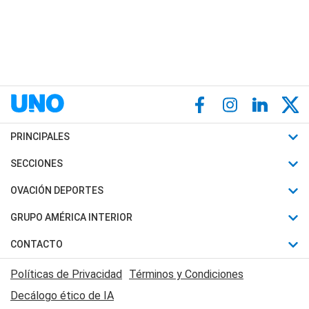
PRINCIPALES
Últimas Noticias
SECCIONES
Política
Horóscopo
OVACIÓN DEPORTES
Sociedad
Motores
Fútbol
GRUPO AMÉRICA INTERIOR
Policiales
Recetas
Mundial
Canal 7 en Vivo
CONTACTO
Judiciales
Trucos caseros
Automovilismo
Radio Nihuil
Acerca de Nosotros
Economia
Políticas de Privacidad
Términos y Condiciones
Series y Películas
Rugby
FM UNA
Contactanos
Decálogo ético de IA
Edictos y Solicitadas
Tenis