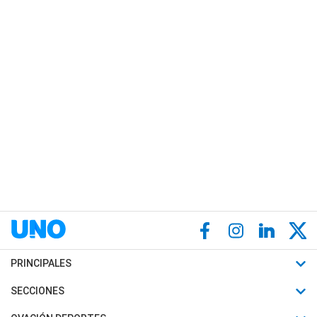
PRINCIPALES
Últimas Noticias
SECCIONES
Política