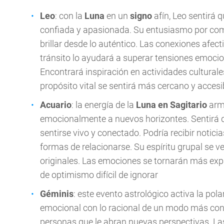
Leo
: con la
Luna
en un
signo
afín, Leo sentirá 
confiada y apasionada. Su entusiasmo por co
brillar desde lo auténtico. Las conexiones afec
tránsito lo ayudará a superar tensiones emocio
Encontrará inspiración en actividades culturales
propósito vital se sentirá más cercano y accesi
Acuario
: la energía de la
Luna en Sagitario
armo
emocionalmente a nuevos horizontes. Sentirá q
sentirse vivo y conectado. Podría recibir notic
formas de relacionarse. Su espíritu grupal se ve
originales. Las emociones se tornarán más exp
de optimismo difícil de ignorar
Géminis
: este evento astrológico activa la pol
emocional con lo racional de un modo más cons
personas que le abran nuevas perspectivas. Las