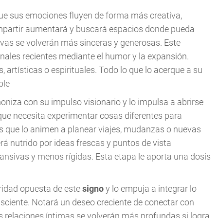
que sus emociones fluyen de forma más creativa,
mpartir aumentará y buscará espacios donde pueda
tivas se volverán más sinceras y generosas. Este
nales recientes mediante el humor y la expansión.
, artísticas o espirituales. Todo lo que lo acerque a su
ble
niza con su impulso visionario y lo impulsa a abrirse
ue necesita experimentar cosas diferentes para
ias que lo animen a planear viajes, mudanzas o nuevas
rá nutrido por ideas frescas y puntos de vista
ansivas y menos rígidas. Esta etapa le aporta una dosis
aridad opuesta de este
signo
y lo empuja a integrar lo
ciente. Notará un deseo creciente de conectar con
 relaciones íntimas se volverán más profundas si logra