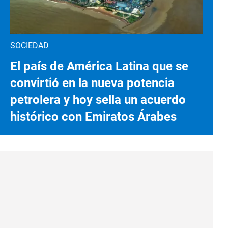
SOCIEDAD
El país de América Latina que se
convirtió en la nueva potencia
petrolera y hoy sella un acuerdo
histórico con Emiratos Árabes