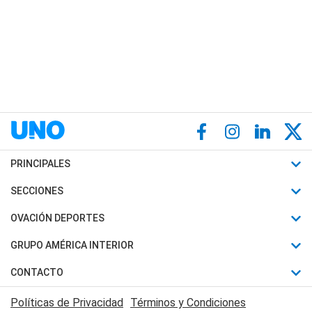
PRINCIPALES
Últimas Noticias
SECCIONES
Política
Horóscopo
OVACIÓN DEPORTES
Sociedad
Motores
Fútbol
GRUPO AMÉRICA INTERIOR
Policiales
Recetas
Mundial
Canal 7 en Vivo
CONTACTO
Judiciales
Trucos caseros
Automovilismo
Radio Nihuil
Acerca de Nosotros
Economia
Políticas de Privacidad
Términos y Condiciones
Series y Películas
Rugby