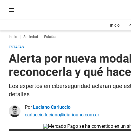
Inicio
P
Inicio
Sociedad
Estafas
ESTAFAS
Alerta por nueva moda
reconocerla y qué hace
Los expertos en ciberseguridad aclaran que es
detalles
Por
Luciano Carluccio
carluccio.luciano@diariouno.com.ar