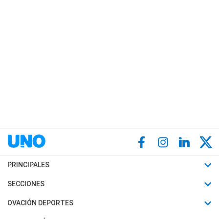
PRINCIPALES
Últimas Noticias
SECCIONES
Política
Horóscopo
OVACIÓN DEPORTES
Sociedad
Motores