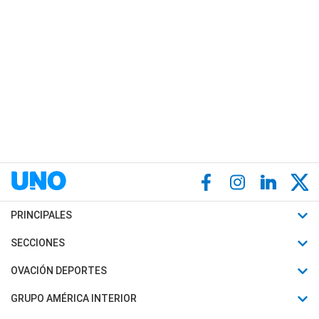
PRINCIPALES
Últimas Noticias
SECCIONES
Política
Horóscopo
OVACIÓN DEPORTES
Sociedad
Motores
Fútbol
GRUPO AMÉRICA INTERIOR
Policiales
Recetas