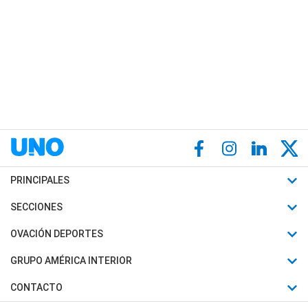
PRINCIPALES
Últimas Noticias
SECCIONES
Política
Horóscopo
OVACIÓN DEPORTES
Sociedad
Motores
Fútbol
GRUPO AMÉRICA INTERIOR
Policiales
Recetas
Mundial
Canal 7 en Vivo
CONTACTO
Judiciales
Trucos caseros
Automovilismo