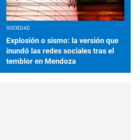
SOCIEDAD
Explosión o sismo: la versión que
inundó las redes sociales tras el
temblor en Mendoza